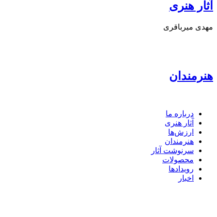
آثار هنری
مهدی میرباقری
شب یلدا
نوروز
سال نو میلادی
سیزده به در، روز زمین پاک
هنرمندان
درباره ما
آثار هنری
ارزش‌ها
هنرمندان
سرنوشت آثار
محصولات
رویدادها
اخبار