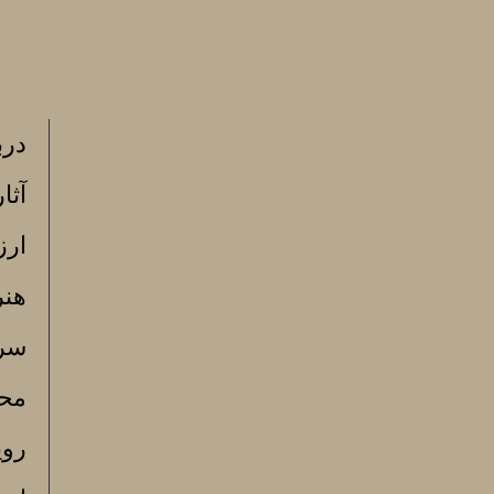
درب
آثا
ارز
هنر
سرن
مح
روی