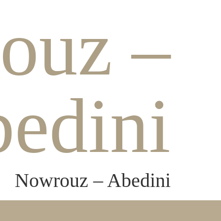
ouz –
edini
Nowrouz – Abedini